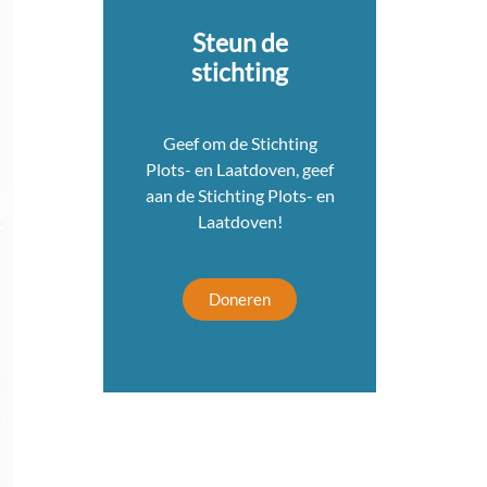
Steun de
stichting
Geef om de Stichting
Plots- en Laatdoven, geef
aan de Stichting Plots- en
Laatdoven!
Doneren