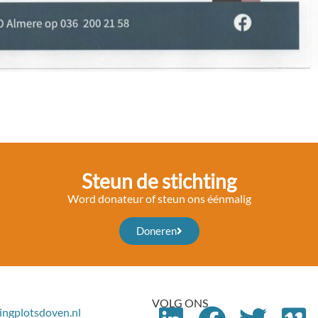
Steun de stichting
Word donateur of steun ons éénmalig
Doneren
VOLG ONS
ingplotsdoven.nl