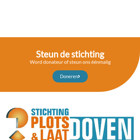
Steun de stichting
Word donateur of steun ons éénmalig
Doneren