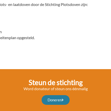
ts- en laatdoven door de Stichting Plotsdoven zijn:
n
teitenplan opgesteld.
Steun de stichting
Word donateur of steun ons éénmalig
Doneren