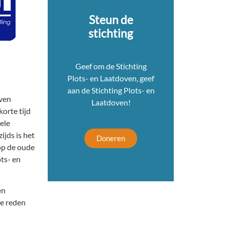
Steun de
stichting
Geef om de Stichting
Plots- en Laatdoven, geef
aan de Stichting Plots- en
oven
Laatdoven!
orte tijd
ele
jds is het
Doneren
 op de oude
ots- en
en
de reden