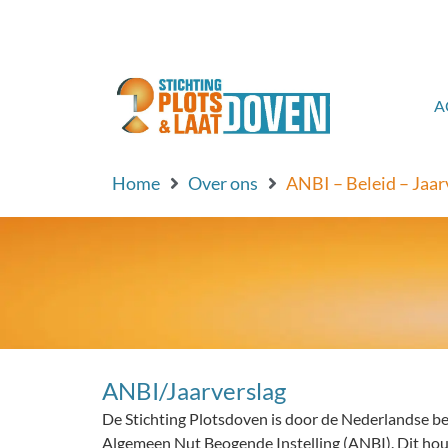
de
inhoud
A
Home
Over ons
ANBI – Beleid – Jaar
ANBI/Jaarverslag
De Stichting Plotsdoven is door de Nederlandse be
Algemeen Nut Beogende Instelling (ANBI). Dit houd