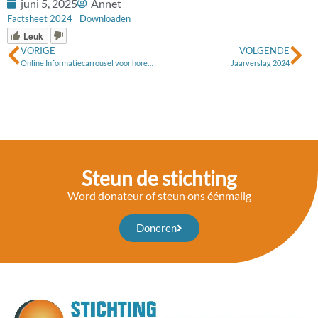
juni 5, 2025
Annet
Factsheet 2024
Downloaden
Leuk
VORIGE
VOLGENDE
Online Informatiecarrousel voor horenden verzorgd door ervaringsdeskundigen Maddie Scheffel en Wilmar Ceton
Jaarverslag 2024
Steun de stichting
Word donateur of steun ons éénmalig
Doneren