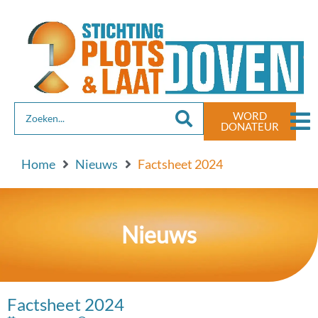
de
inhoud
WORD
DONATEUR
Home
Nieuws
Factsheet 2024
Nieuws
Factsheet 2024