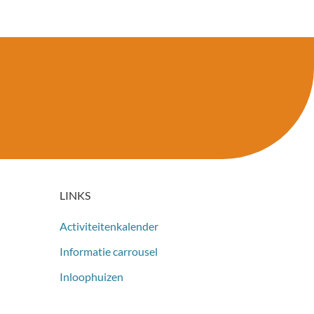
LINKS
Activiteitenkalender
Informatie carrousel
Inloophuizen