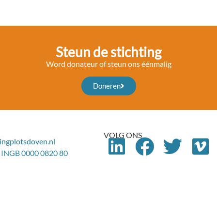
Steun de stichting
Word donateur of steun ons éénmalig
Doneren
VOLG ONS
ingplotsdoven.nl
 INGB 0000 0820 80