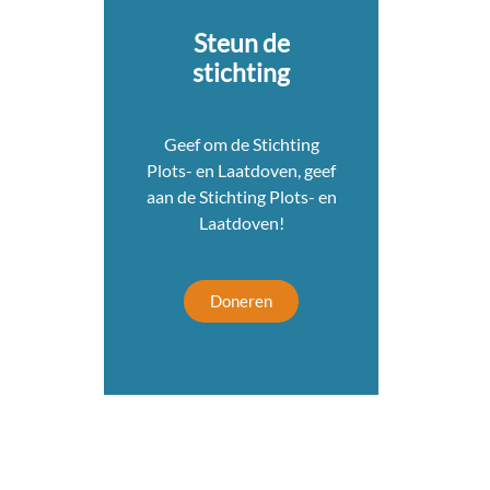
Steun de
stichting
Geef om de Stichting
Plots- en Laatdoven, geef
aan de Stichting Plots- en
Laatdoven!
Doneren