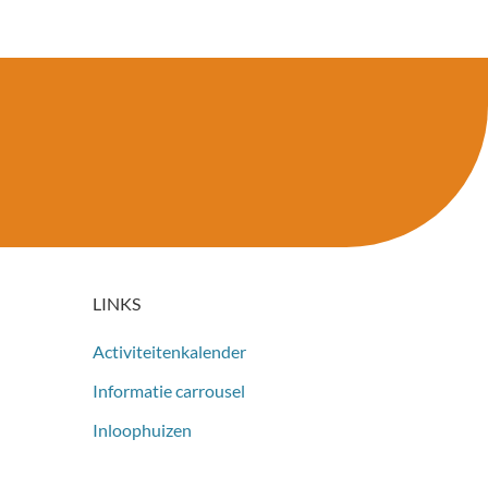
LINKS
Activiteitenkalender
Informatie carrousel
Inloophuizen