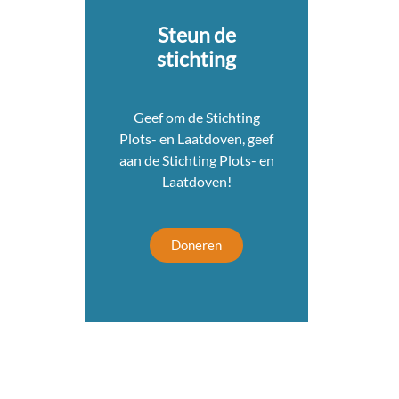
Steun de
stichting
Geef om de Stichting
Plots- en Laatdoven, geef
aan de Stichting Plots- en
Laatdoven!
Doneren