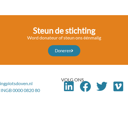
Steun de stichting
Word donateur of steun ons éénmalig
Doneren
VOLG ONS
ingplotsdoven.nl
 INGB 0000 0820 80