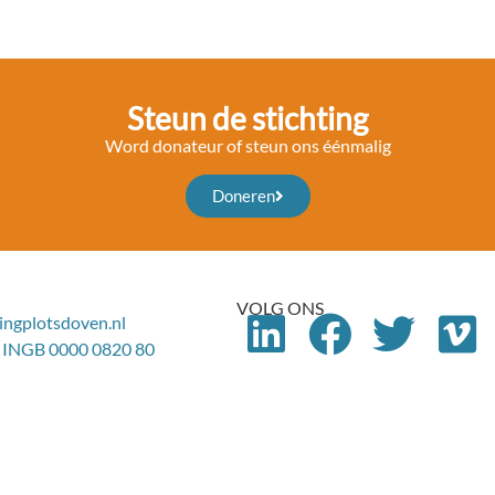
Steun de stichting
Word donateur of steun ons éénmalig
Doneren
VOLG ONS
ingplotsdoven.nl
 INGB 0000 0820 80