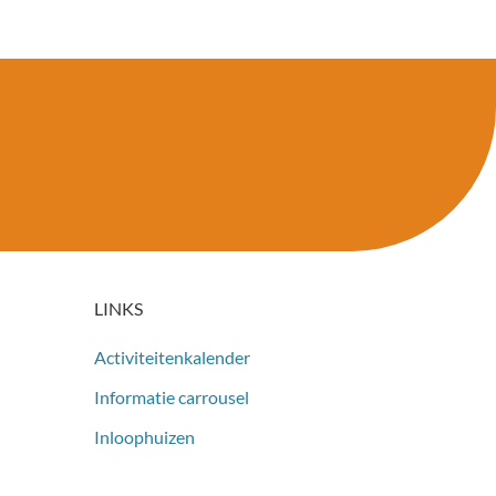
LINKS
Activiteitenkalender
Informatie carrousel
Inloophuizen