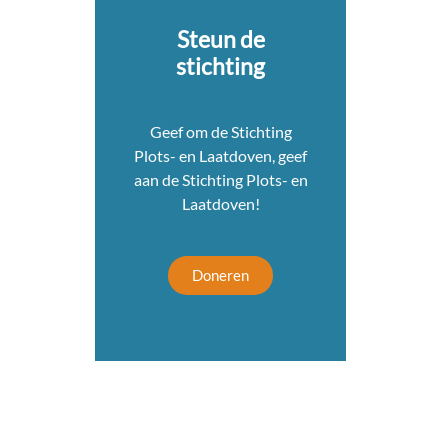
Steun de
stichting
Geef om de Stichting
Plots- en Laatdoven, geef
aan de Stichting Plots- en
Laatdoven!
Doneren