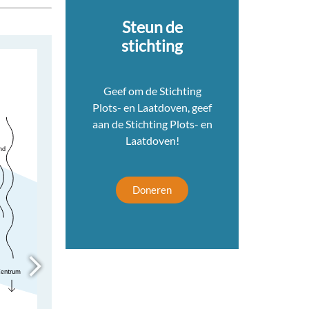
Steun de
stichting
Geef om de Stichting
Plots- en Laatdoven, geef
aan de Stichting Plots- en
Laatdoven!
Doneren