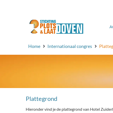
de
inhoud
A
Home
Internationaal congres
Platte
Plattegrond
Hieronder vind je de plattegrond van Hotel Zuide